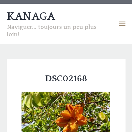
KANAGA
Naviguer... toujours un peu plus
loin!
DSC02168