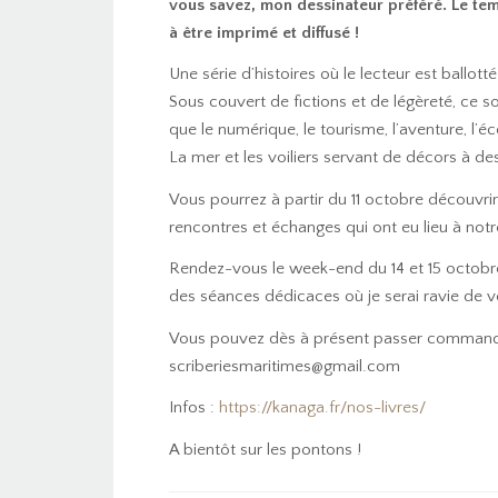
vous savez, mon dessinateur préféré. Le temp
à être imprimé et diffusé !
Une série d’histoires où le lecteur est ballot
Sous couvert de fictions et de légèreté, ce s
que le numérique, le tourisme, l’aventure, l’éco
La mer et les voiliers servant de décors à des
Vous pourrez à partir du 11 octobre découvri
rencontres et échanges qui ont eu lieu à not
Rendez-vous le week-end du 14 et 15 octob
des séances dédicaces où je serai ravie de v
Vous pouvez dès à présent passer commande
scriberiesmaritimes@gmail.com
Infos :
https://kanaga.fr/nos-livres/
A bientôt sur les pontons !