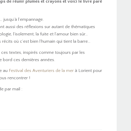
s de réunir plumes et crayons et voici le livre paré
té… jusqu’à l’empannage.
ont aussi des réflexions sur autant de thématiques
logie, l’isolement, la fuite et l’amour bien sûr…
 récits où c’est bien l’humain qui tient la barre…
r ces textes, inspirés comme toujours par les
re bord ces dernières années.
re au
Festival des Aventuriers de la mer
à Lorient pour
ous rencontrer !
 par mail :