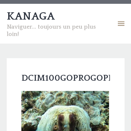
KANAGA
Naviguer... toujours un peu plus
loin!
DCIM100GOPROGOPR3344