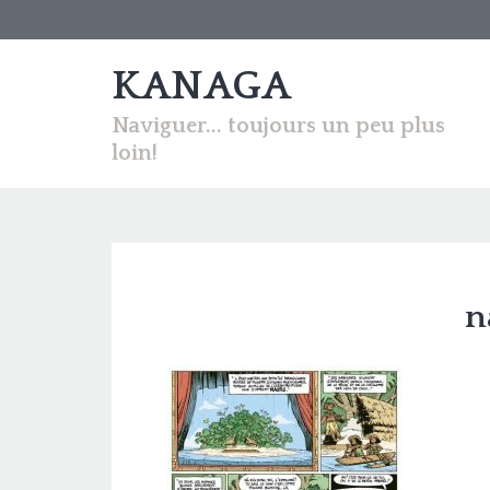
KANAGA
Naviguer... toujours un peu plus
loin!
n