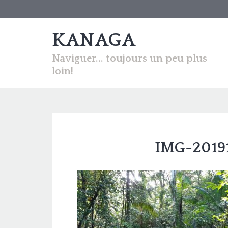
KANAGA
Naviguer... toujours un peu plus
loin!
IMG-2019