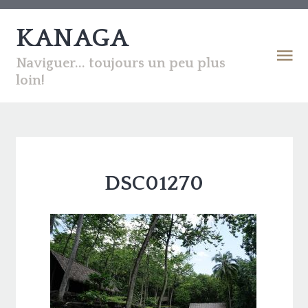
KANAGA
Naviguer... toujours un peu plus
loin!
DSC01270