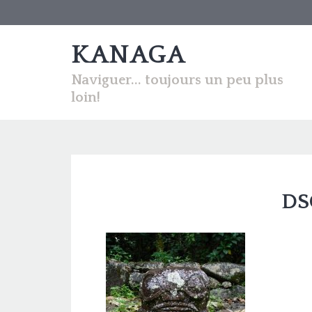
KANAGA
Naviguer... toujours un peu plus
loin!
DS