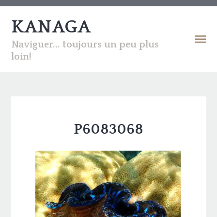
KANAGA
Naviguer... toujours un peu plus
loin!
P6083068