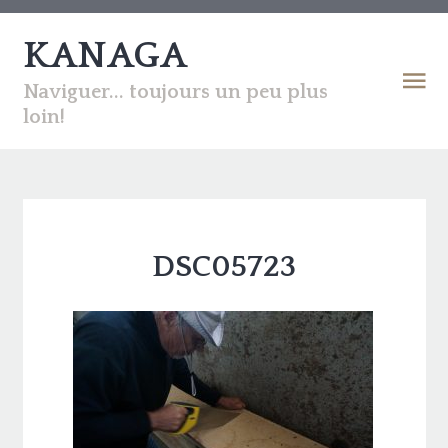
KANAGA
Naviguer... toujours un peu plus
loin!
DSC05723