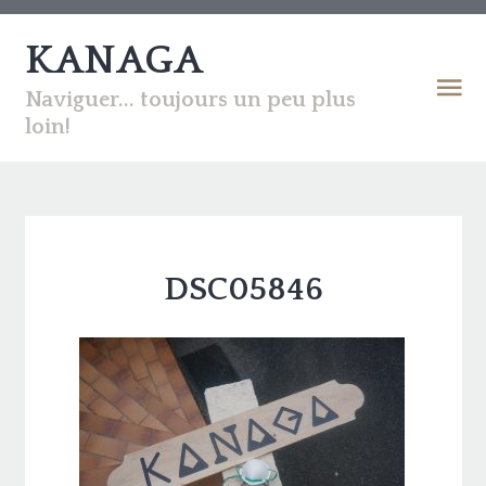
KANAGA
Naviguer... toujours un peu plus
loin!
DSC05846