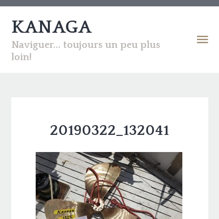
KANAGA
Naviguer... toujours un peu plus
loin!
20190322_132041