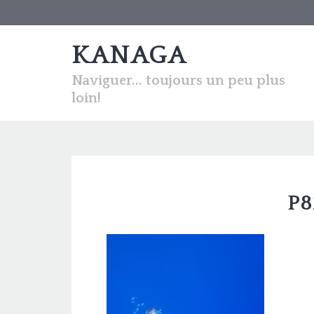
KANAGA
Naviguer... toujours un peu plus
loin!
P8