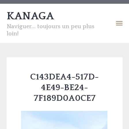
KANAGA
Naviguer... toujours un peu plus
loin!
C143DEA4-517D-
4E49-BE24-
7F189D0A0CE7