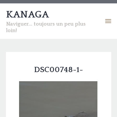
KANAGA
Naviguer... toujours un peu plus
loin!
DSC00748-1-