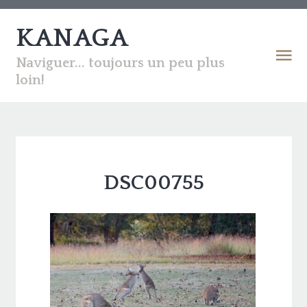
KANAGA
Naviguer... toujours un peu plus
loin!
DSC00755