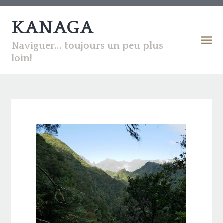
KANAGA
Naviguer... toujours un peu plus
loin!