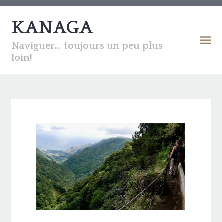
KANAGA
Naviguer... toujours un peu plus
loin!