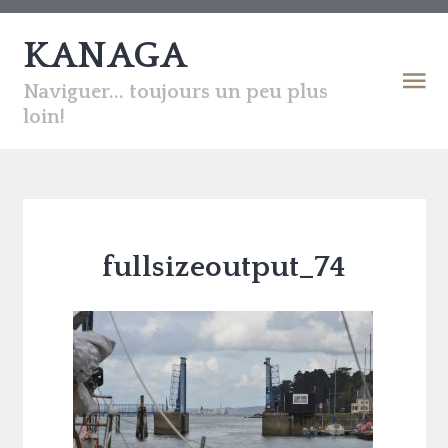
KANAGA
Naviguer... toujours un peu plus
loin!
fullsizeoutput_74