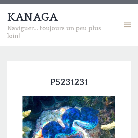
KANAGA
Naviguer... toujours un peu plus
loin!
P5231231