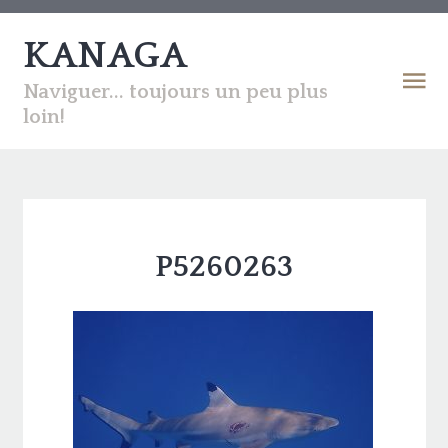
KANAGA
Naviguer... toujours un peu plus
loin!
P5260263