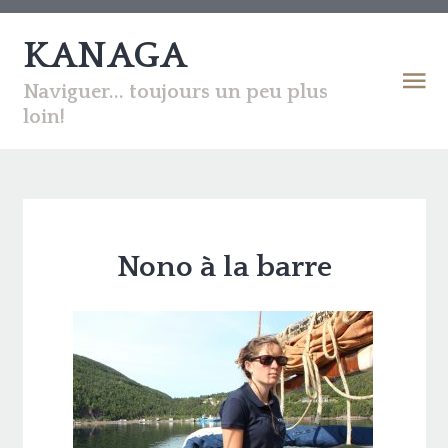
KANAGA
Naviguer... toujours un peu plus
loin!
Nono à la barre