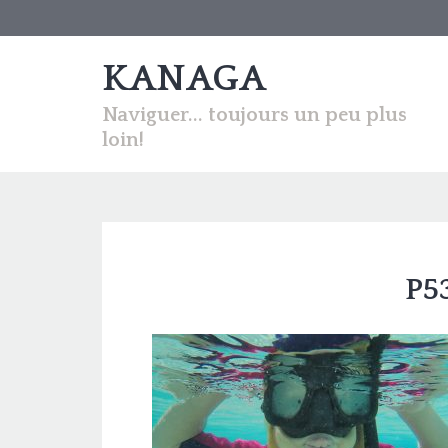
KANAGA
Naviguer... toujours un peu plus
loin!
P5