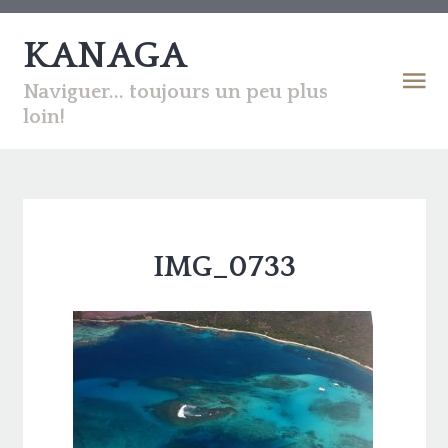
KANAGA
Naviguer... toujours un peu plus
loin!
IMG_0733