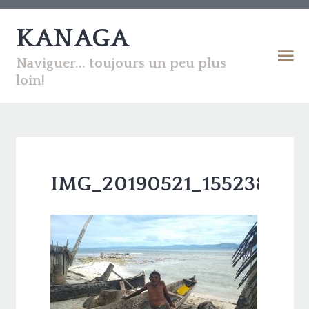
KANAGA
Naviguer... toujours un peu plus
loin!
IMG_20190521_155238