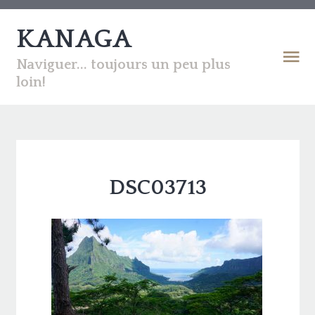
KANAGA
Naviguer... toujours un peu plus
loin!
DSC03713