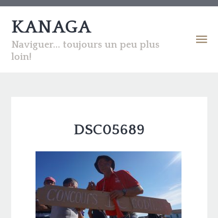
KANAGA
Naviguer... toujours un peu plus
loin!
DSC05689