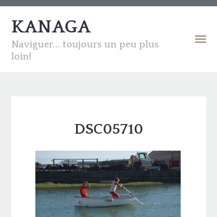
KANAGA
Naviguer... toujours un peu plus
loin!
DSC05710