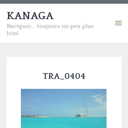
KANAGA
Naviguer... toujours un peu plus
loin!
TRA_0404