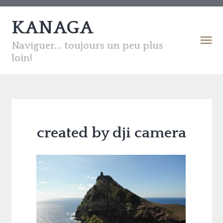
KANAGA
Naviguer... toujours un peu plus
loin!
created by dji camera