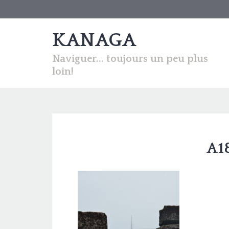
KANAGA
Naviguer... toujours un peu plus
loin!
A1