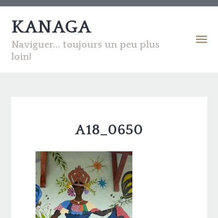
KANAGA
Naviguer... toujours un peu plus
loin!
A18_0650