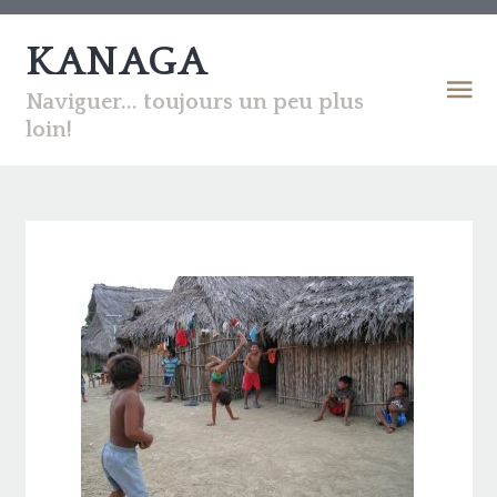
KANAGA
Naviguer... toujours un peu plus
loin!