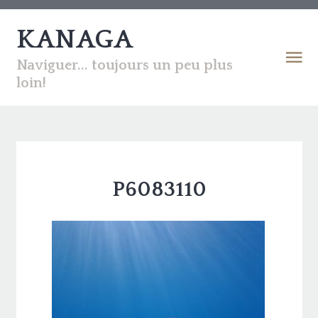
KANAGA
Naviguer... toujours un peu plus
loin!
P6083110