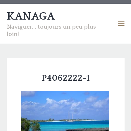
KANAGA
Naviguer... toujours un peu plus
loin!
P4062222-1