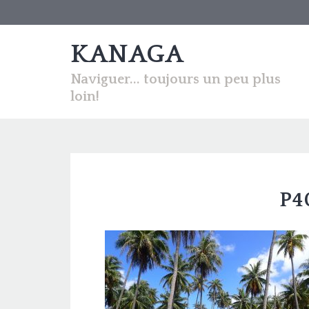
KANAGA
Naviguer... toujours un peu plus
loin!
P4