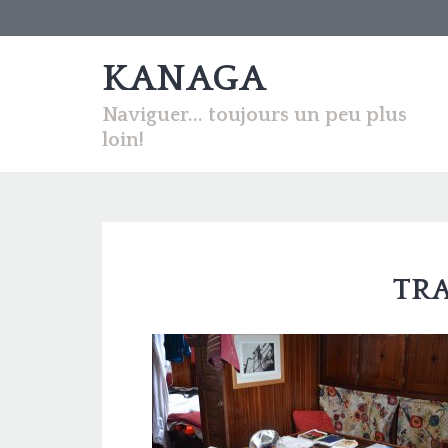
KANAGA
Naviguer... toujours un peu plus
loin!
TRA