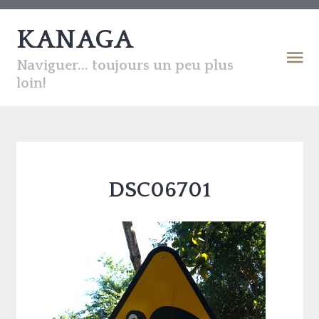
KANAGA
Naviguer... toujours un peu plus
loin!
DSC06701