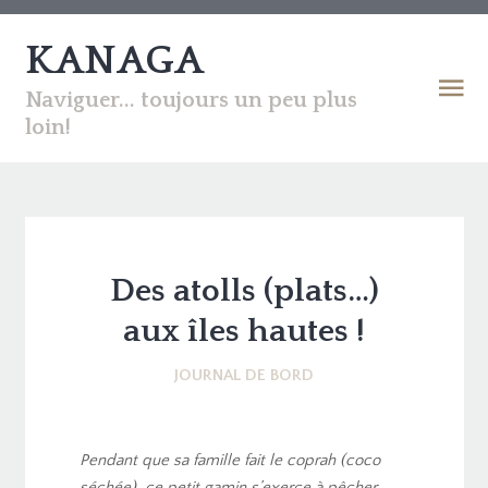
KANAGA
Naviguer... toujours un peu plus
loin!
Des atolls (plats…)
aux îles hautes !
JOURNAL DE BORD
Pendant que sa famille fait le coprah (coco
séchée), ce petit gamin s’exerce à pêcher…